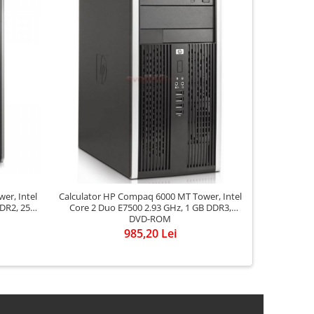
er, Intel
Calculator HP Compaq 6000 MT Tower, Intel
Calculator 
DR2, 250
Core 2 Duo E7500 2.93 GHz, 1 GB DDR3,
Pentium D
DVD-ROM
D
985,20 Lei