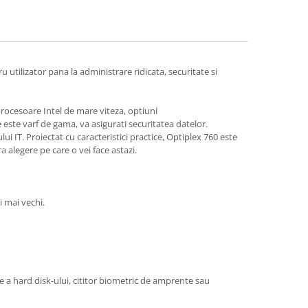
u utilizator pana la administrare ridicata, securitate si
procesoare Intel de mare viteza, optiuni
ste varf de gama, va asigurati securitatea datelor.
 IT. Proiectat cu caracteristici practice, Optiplex 760 este
 alegere pe care o vei face astazi.
i mai vechi.
e a hard disk-ului, cititor biometric de amprente sau