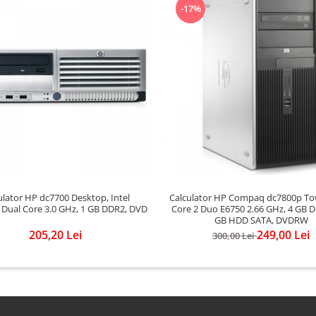
-17%
ulator HP dc7700 Desktop, Intel
Calculator HP Compaq dc7800p Tow
Dual Core 3.0 GHz, 1 GB DDR2, DVD
Core 2 Duo E6750 2.66 GHz, 4 GB D
GB HDD SATA, DVDRW
205,20 Lei
249,00 Lei
300,00 Lei