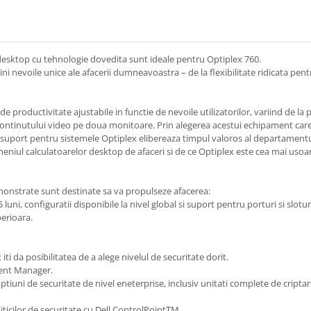
ie desktop cu tehnologie dovedita sunt ideale pentru Optiplex 760.
ni nevoile unice ale afacerii dumneavoastra – de la flexibilitate ridicata pentr
e productivitate ajustabile in functie de nevoile utilizatorilor, variind
de la 
ntinutului video pe doua monitoare. Prin alegerea acestui echipament care e
suport pentru sistemele Optiplex elibereaza timpul valoros al departamentului
eniul calculatoarelor desktop de afaceri si de ce Optiplex este cea mai usoara
emonstrate sunt destinate sa va propulseze afacerea:
uni, configuratii disponibile la nivel global si suport pentru porturi si slotur
erioara.
i da posibilitatea de a alege nivelul de securitate dorit.
ient Manager.
tiuni de securitate de nivel eneterprise, inclusiv unitati complete de criptar
iticilor de securitate cu Dell ControlPointTM.