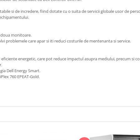
bile si de incredere, fiind dotate cu o suita de servicii globale usor de persona
l echipamentului.
e doua monitoare.
i problemele care apar si iti reduci costurile de mentenanta si service.
i eficiente energetic, care pot reduce impactul asupra mediului, precum si cos
r.
ia Dell Energy Smart.
iPlex 760 EPEAT-Gold.