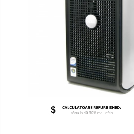
CALCULATOARE REFURBISHED:
pâna la 40-50% mai ieftin