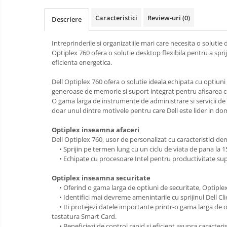
Caracteristici
Review-uri
(0)
Descriere
Intreprinderile si organizatiile mari care necesita o solut
Optiplex 760 ofera o solutie desktop flexibila pentru a spriji
eficienta energetica.
Dell Optiplex 760 ofera o solutie ideala echipata cu optiuni d
generoase de memorie si suport integrat pentru afisarea co
O gama larga de instrumente de administrare si servicii de 
doar unul dintre motivele pentru care Dell este lider in dom
Optiplex inseamna afaceri
Dell Optiplex 760, usor de personalizat cu caracteristici d
• Sprijin pe termen lung cu un ciclu de viata de pana la 15 l
• Echipate cu procesoare Intel pentru productivitate sup
Optiplex inseamna securitate
• Oferind o gama larga de optiuni de securitate, Optiplex it
• Identifici mai devreme amenintarile cu sprijinul Dell Cl
• Iti protejezi datele importante printr-o gama larga de op
tastatura Smart Card.
• Beneficiezi de control rapid si eficient asupra caracteris