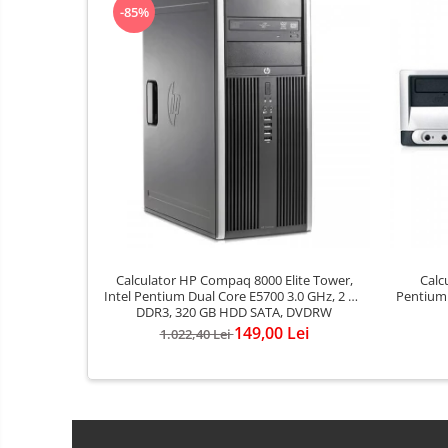
-85%
Calculator HP Compaq 8000 Elite Tower,
Calc
Intel Pentium Dual Core E5700 3.0 GHz, 2 GB
Pentium 
DDR3, 320 GB HDD SATA, DVDRW
149,00 Lei
1.022,40 Lei