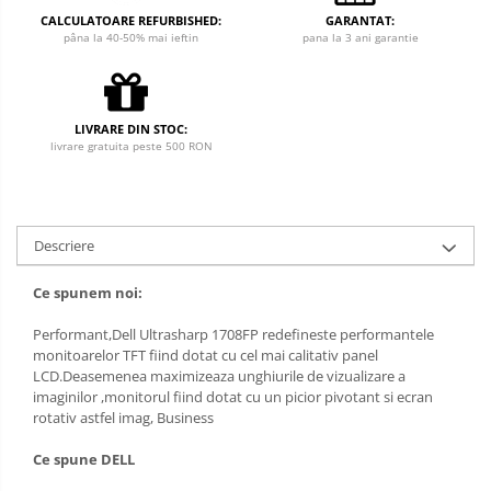
CALCULATOARE REFURBISHED:
GARANTAT:
pâna la 40-50% mai ieftin
pana la 3 ani garantie
LIVRARE DIN STOC:
livrare gratuita peste 500 RON
Descriere
Ce spunem noi:
Performant,Dell Ultrasharp 1708FP redefineste performantele
monitoarelor TFT fiind dotat cu cel mai calitativ panel
LCD.Deasemenea maximizeaza unghiurile de vizualizare a
imaginilor ,monitorul fiind dotat cu un picior pivotant si ecran
rotativ astfel imag, Business
Ce spune DELL