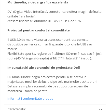
Multimedia, video si grafica excelenta
DVI (Digital Video Interface), conector care ofera imagini de înalta
calitate (fara bruiaj).
Atasare usoara a SoundBar-ului AS501 Dell, de 10W.
Proiectat pentru confort si comoditate
4 USB 2.0 de mare viteza cu acces usor pentru a conecta
dispozitive periferice cum ar fi aparate foto, cheile USB sau
mouse-ul.
Flexibilitate sporita, reglare pe înaltime (130 mm în sus sau în jos),
rotire (45 °stânga si dreapta) si Tilt (4° în fata si 21° înapoi).
Îmbunatatiri ale ecranului de proiectate Dell
Cu rama subtire negra proiectata pentru a se potrivi în
majoritatea mediilor de lucru si pe cele mai multe desktop-uri.
Detasare simpla a ecranului de pe support care permite
montarea usoara pe perete.
Informatii conformitate produs
Caracteristici