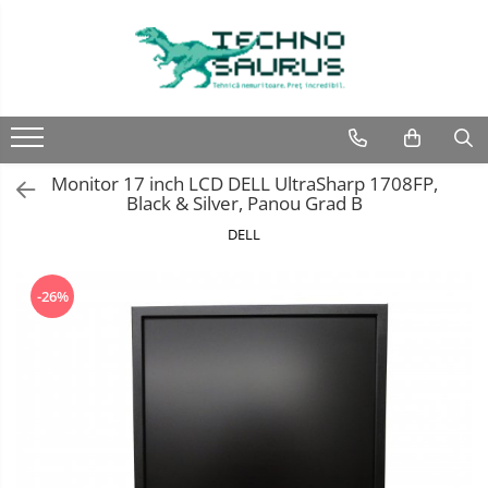
Laptop
Calculatoare
Monitoare
Componente
Refurbished
Second hand
Refurbished
Calculator Second hand
Second hand
Second hand
Monitor 17 inch LCD DELL UltraSharp 1708FP,
Touchscreen second hand
Black & Silver, Panou Grad B
DELL
-26%