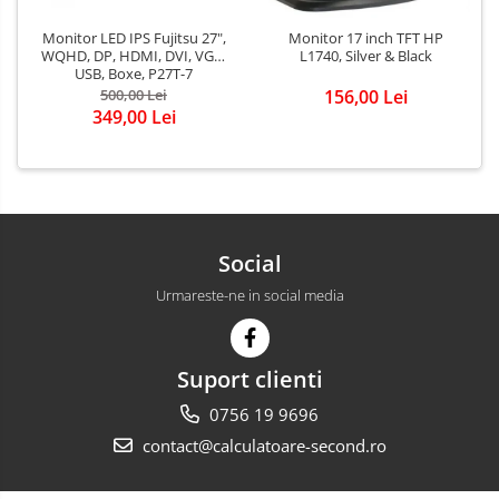
Monitor LED IPS Fujitsu 27",
Monitor 17 inch TFT HP
WQHD, DP, HDMI, DVI, VGA,
L1740, Silver & Black
USB, Boxe, P27T-7
500,00 Lei
156,00 Lei
349,00 Lei
Social
Urmareste-ne in social media
Suport clienti
0756 19 9696
contact@calculatoare-second.ro