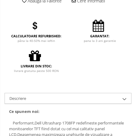
Adauga la Favorite
Cere informatii
CALCULATOARE REFURBISHED:
GARANTAT:
pâna la 40-50% mai ieftin
pana la 3 ani garantie
LIVRARE DIN STOC:
livrare gratuita peste 500 RON
Descriere
Ce spunem noi:
Performant,Dell Ultrasharp 1708FP redefineste performantele
monitoarelor TFT fiind dotat cu cel mai calitativ panel
LCD.Deasemenea maximizeaza unghiurile de vizualizare a