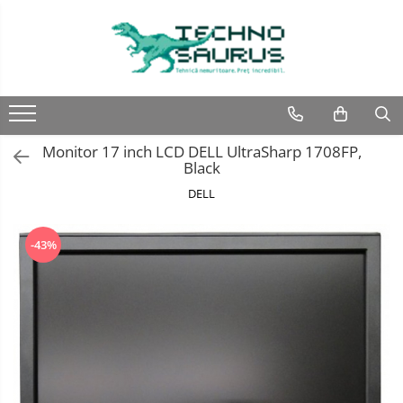
Laptop
Calculatoare
Monitoare
Componente
Refurbished
Second hand
Refurbished
Calculator Second hand
Second hand
Second hand
Monitor 17 inch LCD DELL UltraSharp 1708FP,
Touchscreen second hand
Black
DELL
-43%