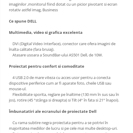
imaginilor ,monitorul fiind dotat cu un picior pivotant si ecran
rotativ astfel imag, Business
Ce spune DELL
Multimedia, video si grafica excelenta
DVI (Digital Video Interface), conector care ofera imagini de
înalta calitate (fara bruiaj).
Atasare usoara a SoundBar-ului AS501 Dell, de 10W.
Proiectat pentru confort si comoditate
4 USB 2.0 de mare viteza cu acces usor pentru a conecta
dispozitive periferice cum ar fi aparate foto, cheile USB sau
mouse-ul.
Flexibilitate sporita, reglare pe înaltime (130 mm în sus sau în
jos), rotire (45 °stânga si dreapta) si Tilt (4° în fata si 21° înapoi).
Îmbunatatiri ale ecranului de proiectate Dell
Cu rama subtire negra proiectata pentru a se potrivi în
majoritatea mediilor de lucru si pe cele mai multe desktop-uri.