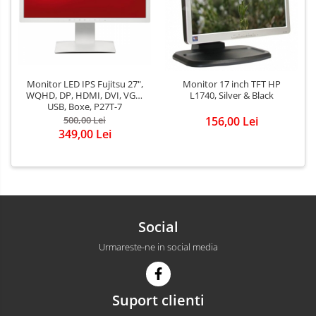
Monitor LED IPS Fujitsu 27",
Monitor 17 inch TFT HP
WQHD, DP, HDMI, DVI, VGA,
L1740, Silver & Black
USB, Boxe, P27T-7
500,00 Lei
156,00 Lei
349,00 Lei
Social
Urmareste-ne in social media
Suport clienti