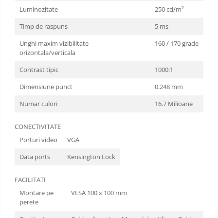
Luminozitate
250 cd/m²
Timp de raspuns
5 ms
Unghi maxim vizibilitate
160 / 170 grade
orizontala/verticala
Contrast tipic
1000:1
Dimensiune punct
0.248 mm
Numar culori
16.7 Milioane
CONECTIVITATE
Porturi video
VGA
Data ports
Kensington Lock
FACILITATI
Montare pe
VESA 100 x 100 mm
perete