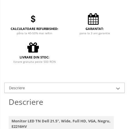
CALCULATOARE REFURBISHED:
GARANTAT:
pâna la 40-50% mai ieftin
pana la 3 ani garantie
LIVRARE DIN STOC:
livrare gratuita peste 500 RON
Descriere
Descriere
Monitor LED TN Dell 21.5", Wide, Full HD, VGA, Negru,
E2216HV