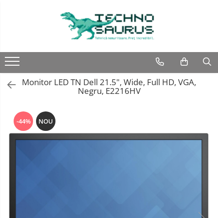
Laptop
Calculatoare
Monitoare
Componente
Refurbished
Second hand
Refurbished
Calculator Second hand
Second hand
Second hand
Monitor LED TN Dell 21.5", Wide, Full HD, VGA,
Touchscreen second hand
Negru, E2216HV
-44%
NOU