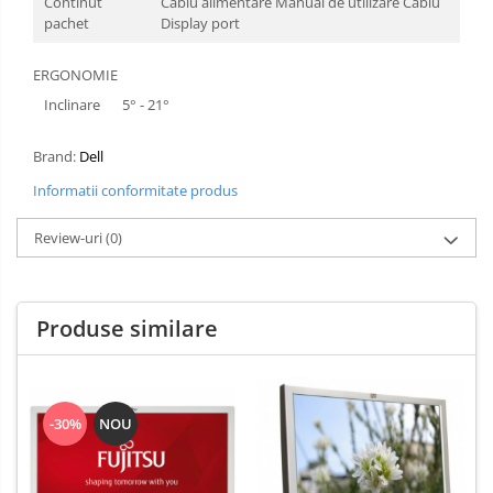
Continut
Cablu alimentare Manual de utilizare Cablu
pachet
Display port
ERGONOMIE
Inclinare
5° - 21°
Brand:
Dell
Informatii conformitate produs
Review-uri
(0)
Produse similare
-30%
NOU