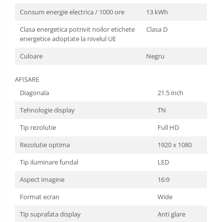
Consum energie electrica / 1000 ore
13 kWh
Clasa energetica potrivit noilor etichete
Clasa D
energetice adoptate la nivelul UE
Culoare
Negru
AFISARE
Diagonala
21.5 inch
Tehnologie display
TN
Tip rezolutie
Full HD
Rezolutie optima
1920 x 1080
Tip iluminare fundal
LED
Aspect imagine
16:9
Format ecran
Wide
Tip suprafata display
Anti glare