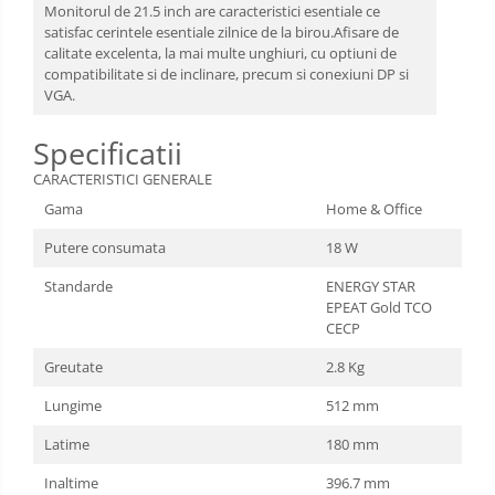
Monitorul de 21.5 inch are caracteristici esentiale ce
satisfac cerintele esentiale zilnice de la birou.Afisare de
calitate excelenta, la mai multe unghiuri, cu optiuni de
compatibilitate si de inclinare, precum si conexiuni DP si
VGA.
Specificatii
CARACTERISTICI GENERALE
Gama
Home & Office
Putere consumata
18 W
Standarde
ENERGY STAR
EPEAT Gold TCO
CECP
Greutate
2.8 Kg
Lungime
512 mm
Latime
180 mm
Inaltime
396.7 mm