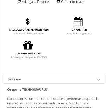
Adauga la Favorite
Cere informatii
CALCULATOARE REFURBISHED:
GARANTAT:
pâna la 40-50% mai ieftin
pana la 3 ani garantie
LIVRARE DIN STOC:
livrare gratuita peste 500 RON
Descriere
Ce spune TECHNOSAURUS:
Daca iti doresti un monitor care sa aibe o performanta sporita la
un pret redus poti sa optezi pentru acesta. Monitorul are
incorporate 4 USB de mare viteza, usor de accesat pentru a