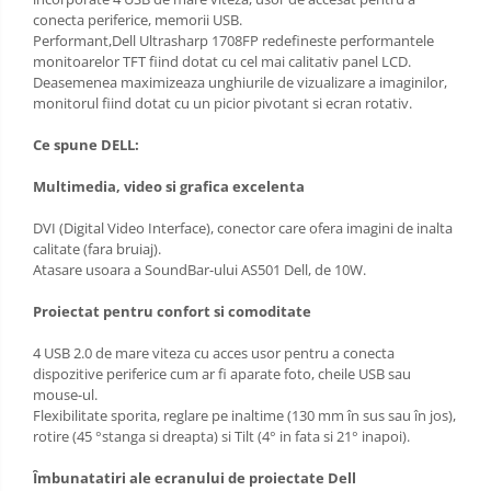
conecta periferice, memorii USB.
Performant,Dell Ultrasharp 1708FP redefineste performantele
monitoarelor TFT fiind dotat cu cel mai calitativ panel LCD.
Deasemenea maximizeaza unghiurile de vizualizare a imaginilor,
monitorul fiind dotat cu un picior pivotant si ecran rotativ.
Ce spune DELL
:
Multimedia, video si grafica excelenta
DVI (Digital Video Interface), conector care ofera imagini de inalta
calitate (fara bruiaj).
Atasare usoara a SoundBar-ului AS501 Dell, de 10W.
Proiectat pentru confort si comoditate
4 USB 2.0 de mare viteza cu acces usor pentru a conecta
dispozitive periferice cum ar fi aparate foto, cheile USB sau
mouse-ul.
Flexibilitate sporita, reglare pe inaltime (130 mm în sus sau în jos),
rotire (45 °stanga si dreapta) si Tilt (4° in fata si 21° inapoi).
Îmbunatatiri ale ecranului de proiectate Dell