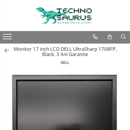
Laptop
Calculatoare
Monitoare
Componente
Refurbished
Second hand
Refurbished
Calculator Second hand
Second hand
Second hand
Monitor 17 inch LCD DELL UltraSharp 1708FP,
Touchscreen second hand
Black, 3 Ani Garantie
DELL