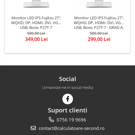
Monitor LED IPS Fujitsu 27",
Monitor LED IPS Fujitsu 27",
WQHD, DP, HDMI, DVI, VGA,
WQHD, DP, HDMI, DVI, VGA,
USB, Boxe, P27T-7
USB, Boxe, P27T-7 - GRAD A-
500,00 Lei
500,00 Lei
349,00 Lei
299,00 Lei
Social
Urmareste-ne in social media
Suport clienti
0756 19 9696
contact@calculatoare-second.ro