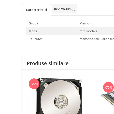
Review-uri
(0)
Caracteristici
Grupa:
Memorii
Model:
mix models
Calitate:
memorie calculator s
Produse similare
-79%
-70%