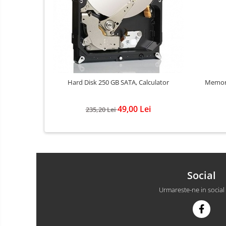
Hard Disk 250 GB SATA, Calculator
Memori
49,00 Lei
235,20 Lei
Social
Urmareste-ne in social