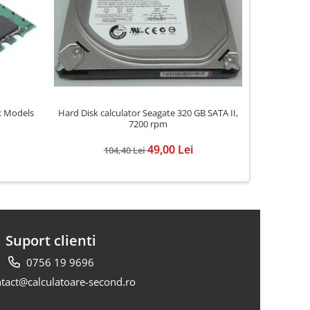
-70%
Hard Disk calculator Seagate 320 GB SATA II,
x Models
Memorie c
7200 rpm
49,00 Lei
104,40 Lei
Suport clienti
0756 19 9696
tact@calculatoare-second.ro