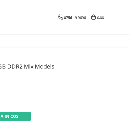
0756 19 9696
0,00
 GB DDR2 Mix Models
A IN COS