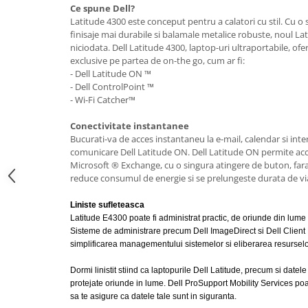
Ce spune Dell?
Latitude 4300 este conceput pentru a calatori cu stil. Cu o 
finisaje mai durabile si balamale metalice robuste, noul La
niciodata. Dell Latitude 4300, laptop-uri ultraportabile, ofe
exclusive pe partea de on-the go, cum ar fi:
- Dell Latitude ON ™
- Dell ControlPoint ™
- Wi-Fi Catcher™
Conectivitate instantanee
Bucurati-va de acces instantaneu la e-mail, calendar si int
comunicare Dell Latitude ON. Dell Latitude ON permite acce
Microsoft ® Exchange, cu o singura atingere de buton, fara 
reduce consumul de energie si se prelungeste durata de via
Liniste sufleteasca
Latitude E4300 poate fi administrat practic, de oriunde din lume 
Sisteme de administrare precum Dell ImageDirect si Dell Clien
simplificarea managementului sistemelor si eliberarea resurselor
Dormi linistit stiind ca laptopurile Dell Latitude, precum si datel
protejate oriunde in lume.
Dell ProSupport Mobility Services poate
sa te asigure ca datele tale sunt in siguranta.