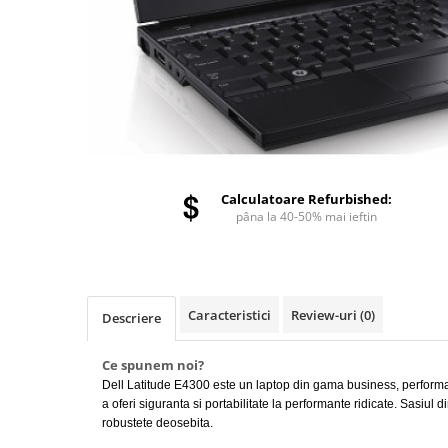
Calculatoare Refurbished:
pâna la 40-50% mai ieftin
Caracteristici
Review-uri
(0)
Descriere
Ce spunem noi?
Dell Latitude E4300 este un laptop din gama business, performan
a oferi siguranta si portabilitate la performante ridicate. Sasiul d
robustete deosebita.