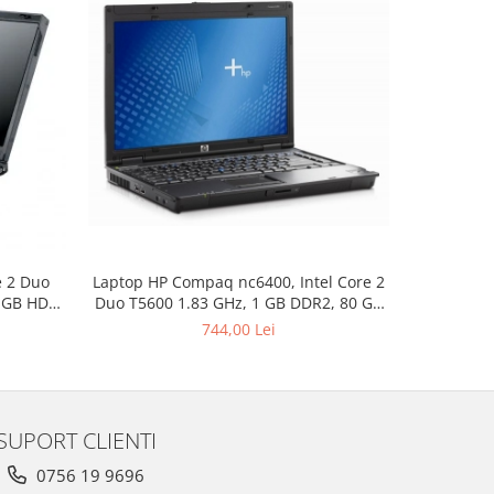
Laptop HP Compaq nc6400, Intel Core 2
e 2 Duo
Laptop DEL
Duo T5600 1.83 GHz, 1 GB DDR2, 80 GB
0 GB HDD
Duo T7250
HDD SATA, DVD-CDRW, Wi-Fi, Card
y 15inch
Wi-Fi, C
744,00 Lei
Reader, Finger Print, Display 14.1inch
ional, 3
1280 by 800, Windows 7 Home Premium,
3 ANI GARANTIE
SUPORT CLIENTI
0756 19 9696