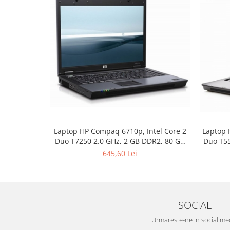
Laptop HP Compaq 6710p, Intel Core 2
Laptop 
Duo T7250 2.0 GHz, 2 GB DDR2, 80 GB
Duo T55
HDD SATA, DVD-CDRW, Wi-Fi, Card
HDD 
645,60 Lei
Reader, Fingerprint, Display 15.4inch
Reader
1280 by 800
1440 by
SOCIAL
Urmareste-ne in social me