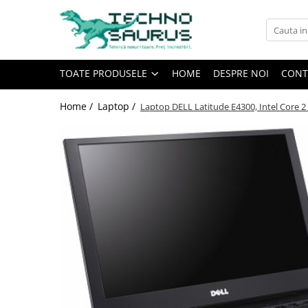
Toate Produsele
TOATE PRODUSELE
HOME
DESPRE NOI
CONT
Laptop
Refurbished
Home /
Laptop /
Laptop DELL Latitude E4300, Intel Core 2
Second hand
Calculatoare
Second hand
Monitoare
Refurbished
Second hand
Touchscreen second hand
Componente
Calculator Second hand
Calculator cu monitor