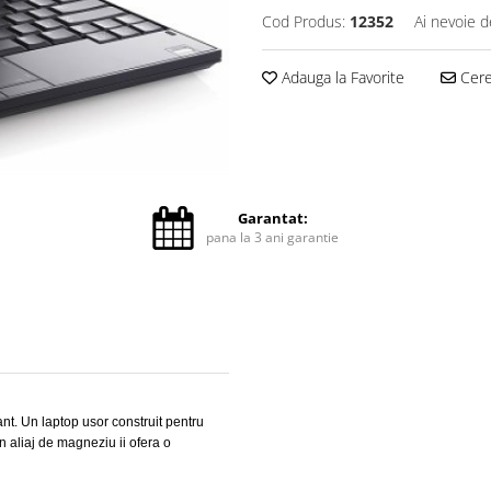
Cod Produs:
12352
Ai nevoie d
Adauga la Favorite
Cere 
Garantat:
pana la 3 ani garantie
t. Un laptop usor construit pentru
in aliaj de magneziu ii ofera o