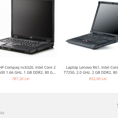
HP Compaq nc6320, Intel Core 2
Laptop Lenovo R61, Intel Cor
00 1.66 GHz, 1 GB DDR2, 80 GB
T7250, 2.0 GHz, 2 GB DDR2, 8
SATA, DVD-CDRW, WI-FI, Card
SATA, DVD-CDRW, WI-FI, Displa
787,20 Lei
852,00 Lei
, Finger Print, Display 15inch
1024 by 768, Windows 7 Profess
 900, Windows 7 Home Premium,
ANI GARANTIE
3 ANI GARANTIE
dia