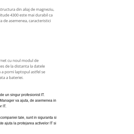
structura din aliaj de magneziu,
titude 4300 este mai durabil ca
ra de asemenea, caracteristici
ernet cu noul modul de
s de la distanta la datele
a porni laptopul astfel se
ta a bateriei.
de un singur profesionist IT.
t Manager va ajuta, de asemenea in
 IT.
e companiei tale, sunt in siguranta si
 ajuta la protejarea activelor IT si