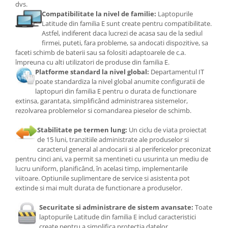
dvs.
Compatibilitate la nivel de familie:
Laptopurile
Latitude din familia E sunt create pentru compatibilitate.
Astfel, indiferent daca lucrezi de acasa sau de la sediul
firmei, puteti, fara probleme, sa andocati dispozitive, sa
faceti schimb de baterii sau sa folositi adaptoarele de c.a.
împreuna cu alti utilizatori de produse din familia E.
Platforme standard la nivel global:
Departamentul IT
poate standardiza la nivel global anumite configuratii de
laptopuri din familia E pentru o durata de functionare
extinsa, garantata, simplificând administrarea sistemelor,
rezolvarea problemelor si comandarea pieselor de schimb.
Stabilitate pe termen lung:
Un ciclu de viata proiectat
de 15 luni, tranzitiile administrate ale produselor si
caracterul general al andocarii si al perifericelor preconizat
pentru cinci ani, va permit sa mentineti cu usurinta un mediu de
lucru uniform, planificând, în acelasi timp, implementarile
viitoare. Optiunile suplimentare de service si asistenta pot
extinde si mai mult durata de functionare a produselor.
Securitate si administrare de sistem avansate:
Toate
laptopurile Latitude din familia E includ caracteristici
create pentru a simplifica protectia datelor,