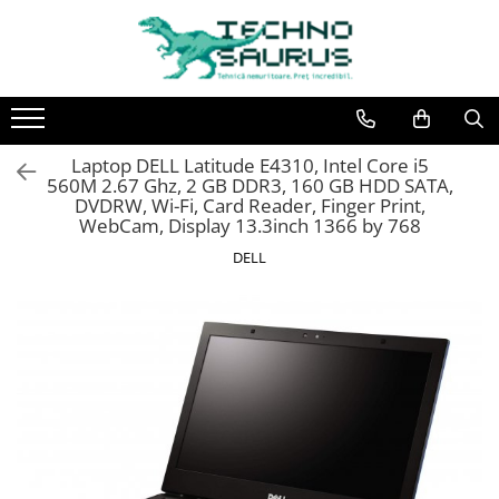
Laptop
Calculatoare
Monitoare
Componente
Refurbished
Second hand
Refurbished
Calculator Second hand
Second hand
Second hand
Laptop DELL Latitude E4310, Intel Core i5
Touchscreen second hand
560M 2.67 Ghz, 2 GB DDR3, 160 GB HDD SATA,
DVDRW, Wi-Fi, Card Reader, Finger Print,
WebCam, Display 13.3inch 1366 by 768
DELL