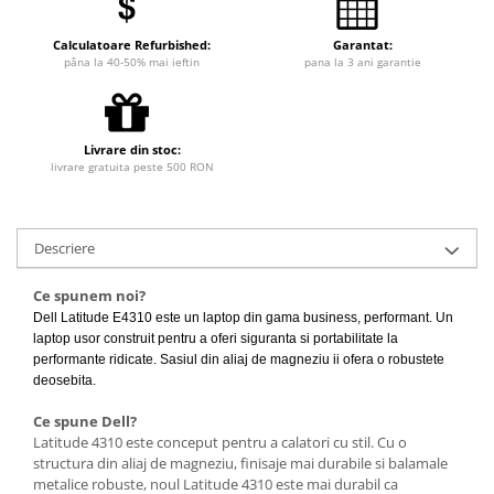
Calculatoare Refurbished:
Garantat:
pâna la 40-50% mai ieftin
pana la 3 ani garantie
Livrare din stoc:
livrare gratuita peste 500 RON
Descriere
Ce spunem noi?
Dell Latitude E4310 este un laptop din gama business, performant. Un
laptop usor construit pentru a oferi siguranta si portabilitate la
performante ridicate. Sasiul din aliaj de magneziu ii ofera o robustete
deosebita.
Ce spune Dell?
Latitude 4310 este conceput pentru a calatori cu stil. Cu o
structura din aliaj de magneziu, finisaje mai durabile si balamale
metalice robuste, noul Latitude 4310 este mai durabil ca