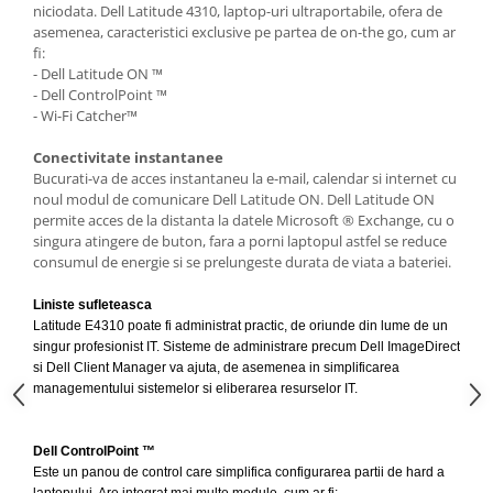
niciodata. Dell Latitude 4310, laptop-uri ultraportabile, ofera de
asemenea, caracteristici exclusive pe partea de on-the go, cum ar
fi:
- Dell Latitude ON ™
- Dell ControlPoint ™
- Wi-Fi Catcher™
Conectivitate instantanee
Bucurati-va de acces instantaneu la e-mail, calendar si internet cu
noul modul de comunicare Dell Latitude ON. Dell Latitude ON
permite acces de la distanta la datele Microsoft ® Exchange, cu o
singura atingere de buton, fara a porni laptopul astfel se reduce
consumul de energie si se prelungeste durata de viata a bateriei.
Liniste sufleteasca
Latitude E4310 poate fi administrat practic, de oriunde din lume de un
singur profesionist IT. Sisteme de administrare precum Dell ImageDirect
si Dell Client Manager va ajuta, de asemenea in simplificarea
managementului sistemelor si eliberarea resurselor IT.
Dell ControlPoint ™
Este un panou de control care simplifica configurarea partii de hard a
laptopului. Are integrat mai multe module, cum ar fi: