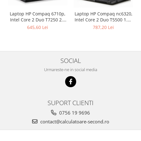
Laptop HP Compaq 6710p,
Laptop HP Compaq nc6320,
Intel Core 2 Duo T7250 2.0
Intel Core 2 Duo T5500 1.66
GHz, 2 GB DDR2, 80 GB HDD
GHz, 1 GB DDR2, 80 GB HDD
645,60 Lei
787,20 Lei
SATA, DVD-CDRW, Wi-Fi,
SATA, DVD-CDRW, WI-FI,
Card Reader, Fingerprint,
Card Reader, Finger Print,
Display 15.4inch 1280 by
Display 15inch 1440 by 900,
800
Windows 7 Home Premium,
3 ANI GARANTIE
SOCIAL
Urmareste-ne in social media
SUPORT CLIENTI
0756 19 9696
contact@calculatoare-second.ro